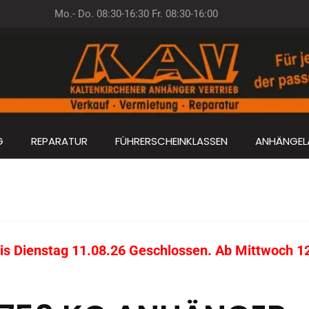
Mo.- Do. 08:30-16:30 Fr. 08:30-16:00
G
REPARATUR
FÜHRERSCHEINKLASSEN
ANHÄNGEL
s Dienstag 11.08.26 Geschlossen. Ab Mittwoch 12.