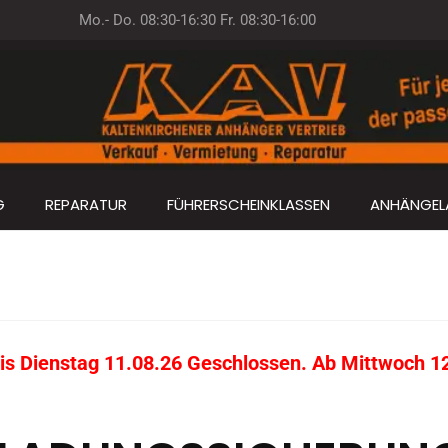
Mo.- Do. 08:30-16:30 Fr. 08:30-16:00
G
REPARATUR
FÜHRERSCHEINKLASSEN
ANHÄNGEL
s Dienstag 11.08.26 Geschlossen. Ab Mittwoch 12.