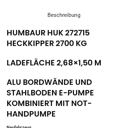
Heckkipper
Doppelachser
Beschreibung
2,68x1,50
m
HUMBAUR HUK 272715
Elektro
HECKKIPPER 2700 KG
und
Handpumpe
Menge
LADEFLÄCHE 2,68×1,50 M
ALU BORDWÄNDE UND
STAHLBODEN E-PUMPE
KOMBINIERT MIT NOT-
HANDPUMPE
Neufahrzeug