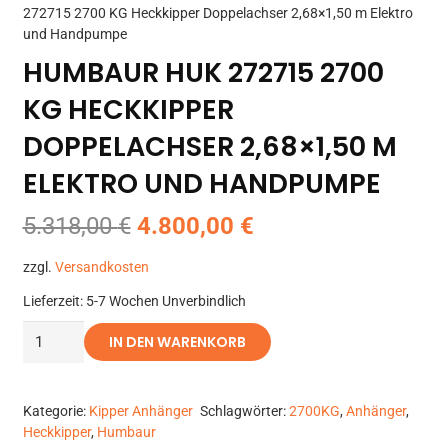
272715 2700 KG Heckkipper Doppelachser 2,68×1,50 m Elektro
und Handpumpe
HUMBAUR HUK 272715 2700
KG HECKKIPPER
DOPPELACHSER 2,68×1,50 M
ELEKTRO UND HANDPUMPE
Ursprünglicher
Aktueller
5.318,00
€
4.800,00
€
Preis
Preis
zzgl.
Versandkosten
war:
ist:
5.318,00 €
4.800,00 €.
Lieferzeit:
5-7 Wochen Unverbindlich
Humbaur
IN DEN WARENKORB
HUK
272715
2700
Kategorie:
Kipper Anhänger
Schlagwörter:
2700KG
,
Anhänger
,
Heckkipper
,
Humbaur
KG