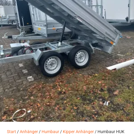
Start
/
Anhänger
/
Humbaur
/
Kipper Anhänger
/ Humbaur HUK